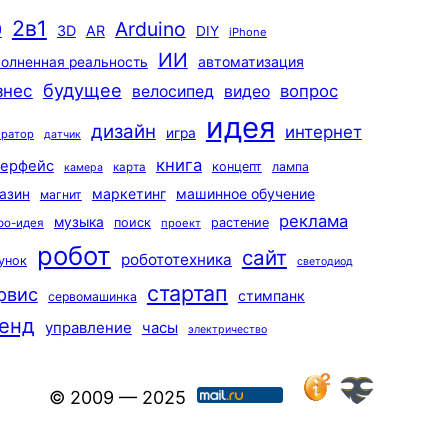
2в1
Arduino
0
3D
AR
DIY
iPhone
ИИ
автоматизация
олненная реальность
будущее
знес
вопрос
велосипед
видео
идея
дизайн
интернет
игра
ератор
датчик
книга
терфейс
концепт
лампа
карта
камера
маркетинг
машинное обучение
азин
магнит
реклама
музыка
поиск
растение
ро-идея
проект
робот
сайт
робототехника
унок
светодиод
стартап
рвис
стимпанк
сервомашинка
енд
управление
часы
электричество
© 2009 — 2025