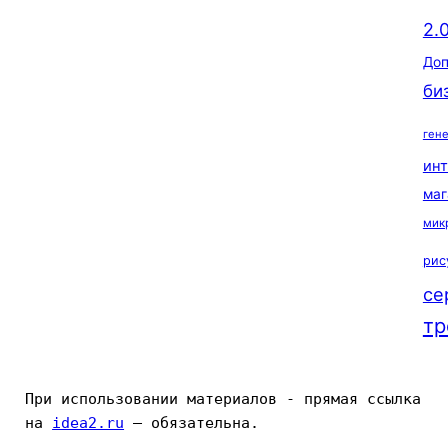
2.
Доп
би
ген
ин
маг
мик
рис
се
тр
При использовании материалов - прямая ссылка 
на 
idea2.ru
 — обязательна.