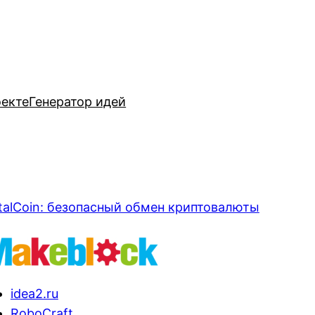
оекте
Генератор идей
talCoin: безопасный обмен криптовалюты
idea2.ru
RoboCraft