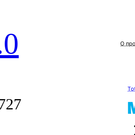
.0
О пр
To
i727