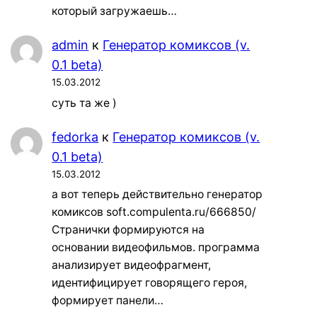
который загружаешь…
admin
к
Генератор комиксов (v.
0.1 beta)
15.03.2012
суть та же )
fedorka
к
Генератор комиксов (v.
0.1 beta)
15.03.2012
а вот теперь действительно генератор
комиксов soft.compulenta.ru/666850/
Странички формируются на
основании видеофильмов. программа
анализирует видеофрагмент,
идентифицирует говорящего героя,
формирует панели…