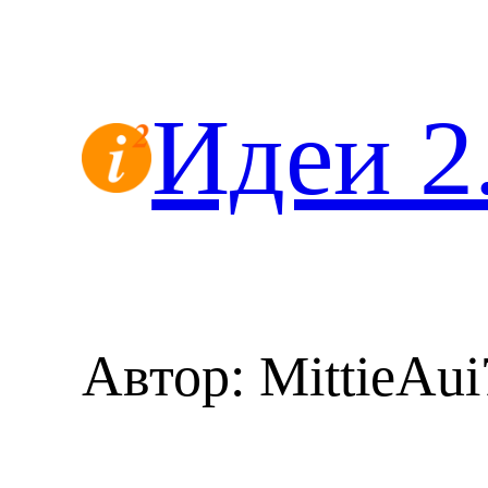
Перейти
к
содержимому
Идеи 2
Автор:
MittieAu