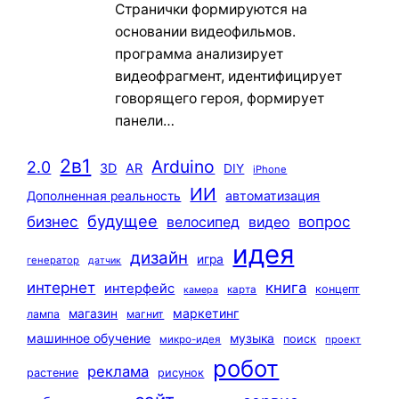
Странички формируются на
основании видеофильмов.
программа анализирует
видеофрагмент, идентифицирует
говорящего героя, формирует
панели…
2в1
Arduino
2.0
3D
AR
DIY
iPhone
ИИ
автоматизация
Дополненная реальность
будущее
бизнес
вопрос
велосипед
видео
идея
дизайн
игра
генератор
датчик
интернет
книга
интерфейс
концепт
карта
камера
маркетинг
магазин
лампа
магнит
машинное обучение
музыка
поиск
микро-идея
проект
робот
реклама
растение
рисунок