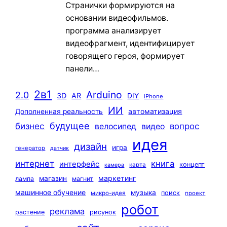
Странички формируются на
основании видеофильмов.
программа анализирует
видеофрагмент, идентифицирует
говорящего героя, формирует
панели…
2в1
Arduino
2.0
3D
AR
DIY
iPhone
ИИ
автоматизация
Дополненная реальность
будущее
бизнес
вопрос
велосипед
видео
идея
дизайн
игра
генератор
датчик
интернет
книга
интерфейс
концепт
карта
камера
маркетинг
магазин
лампа
магнит
машинное обучение
музыка
поиск
микро-идея
проект
робот
реклама
растение
рисунок