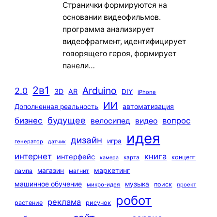
Странички формируются на
основании видеофильмов.
программа анализирует
видеофрагмент, идентифицирует
говорящего героя, формирует
панели…
2в1
Arduino
2.0
3D
AR
DIY
iPhone
ИИ
автоматизация
Дополненная реальность
будущее
бизнес
вопрос
велосипед
видео
идея
дизайн
игра
генератор
датчик
интернет
книга
интерфейс
концепт
карта
камера
маркетинг
магазин
лампа
магнит
машинное обучение
музыка
поиск
микро-идея
проект
робот
реклама
растение
рисунок