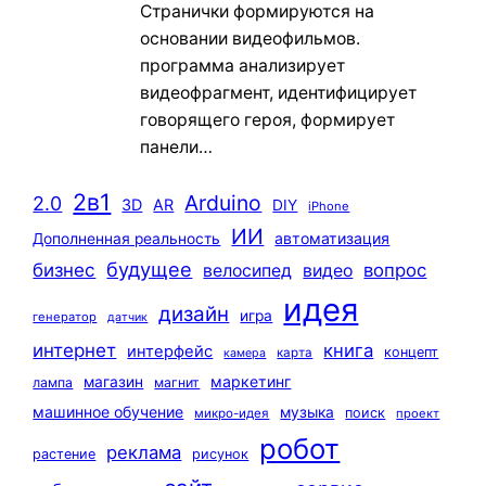
Странички формируются на
основании видеофильмов.
программа анализирует
видеофрагмент, идентифицирует
говорящего героя, формирует
панели…
2в1
Arduino
2.0
3D
AR
DIY
iPhone
ИИ
автоматизация
Дополненная реальность
будущее
бизнес
вопрос
велосипед
видео
идея
дизайн
игра
генератор
датчик
интернет
книга
интерфейс
концепт
карта
камера
маркетинг
магазин
лампа
магнит
машинное обучение
музыка
поиск
микро-идея
проект
робот
реклама
растение
рисунок