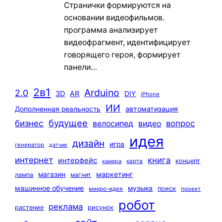
Странички формируются на
основании видеофильмов.
программа анализирует
видеофрагмент, идентифицирует
говорящего героя, формирует
панели…
2в1
Arduino
2.0
3D
AR
DIY
iPhone
ИИ
автоматизация
Дополненная реальность
будущее
бизнес
вопрос
велосипед
видео
идея
дизайн
игра
генератор
датчик
интернет
книга
интерфейс
концепт
карта
камера
маркетинг
магазин
лампа
магнит
машинное обучение
музыка
поиск
микро-идея
проект
робот
реклама
растение
рисунок