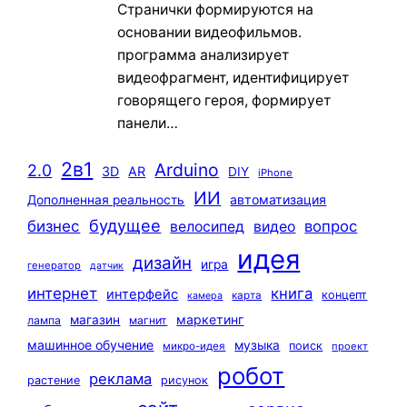
Странички формируются на
основании видеофильмов.
программа анализирует
видеофрагмент, идентифицирует
говорящего героя, формирует
панели…
2в1
Arduino
2.0
3D
AR
DIY
iPhone
ИИ
автоматизация
Дополненная реальность
будущее
бизнес
вопрос
велосипед
видео
идея
дизайн
игра
генератор
датчик
интернет
книга
интерфейс
концепт
карта
камера
маркетинг
магазин
лампа
магнит
машинное обучение
музыка
поиск
микро-идея
проект
робот
реклама
растение
рисунок