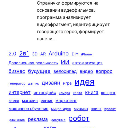
Странички формируются на
основании видеофильмов.
программа анализирует
видеофрагмент, идентифицирует
говорящего героя, формирует
панели…
2в1
Arduino
2.0
3D
AR
DIY
iPhone
ИИ
автоматизация
Дополненная реальность
будущее
бизнес
вопрос
велосипед
видео
идея
дизайн
игра
генератор
датчик
интернет
книга
интерфейс
концепт
карта
камера
маркетинг
магазин
лампа
магнит
машинное обучение
музыка
поиск
микро-идея
проект
робот
реклама
растение
рисунок