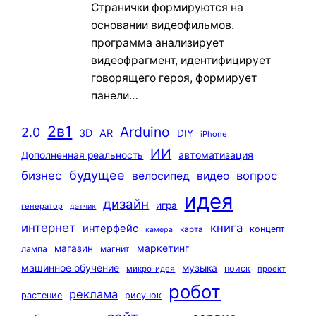
Странички формируются на
основании видеофильмов.
программа анализирует
видеофрагмент, идентифицирует
говорящего героя, формирует
панели…
2в1
Arduino
2.0
3D
AR
DIY
iPhone
ИИ
автоматизация
Дополненная реальность
будущее
бизнес
вопрос
велосипед
видео
идея
дизайн
игра
генератор
датчик
интернет
книга
интерфейс
концепт
карта
камера
маркетинг
магазин
лампа
магнит
машинное обучение
музыка
поиск
микро-идея
проект
робот
реклама
растение
рисунок