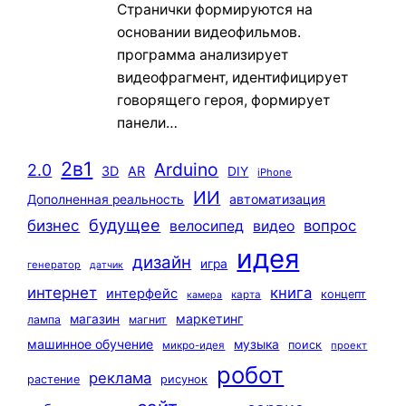
Странички формируются на
основании видеофильмов.
программа анализирует
видеофрагмент, идентифицирует
говорящего героя, формирует
панели…
2в1
Arduino
2.0
3D
AR
DIY
iPhone
ИИ
автоматизация
Дополненная реальность
будущее
бизнес
вопрос
велосипед
видео
идея
дизайн
игра
генератор
датчик
интернет
книга
интерфейс
концепт
карта
камера
маркетинг
магазин
лампа
магнит
машинное обучение
музыка
поиск
микро-идея
проект
робот
реклама
растение
рисунок