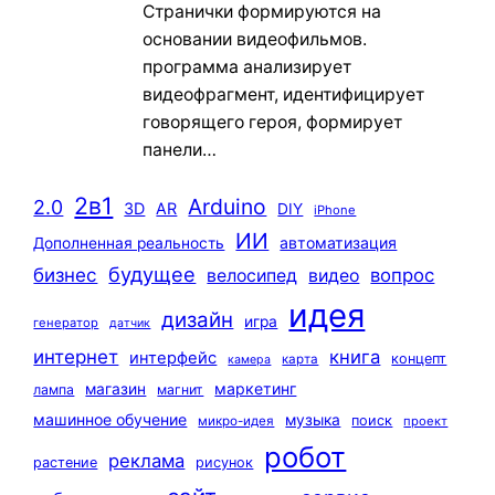
Странички формируются на
основании видеофильмов.
программа анализирует
видеофрагмент, идентифицирует
говорящего героя, формирует
панели…
2в1
Arduino
2.0
3D
AR
DIY
iPhone
ИИ
автоматизация
Дополненная реальность
будущее
бизнес
вопрос
велосипед
видео
идея
дизайн
игра
генератор
датчик
интернет
книга
интерфейс
концепт
карта
камера
маркетинг
магазин
лампа
магнит
машинное обучение
музыка
поиск
микро-идея
проект
робот
реклама
растение
рисунок