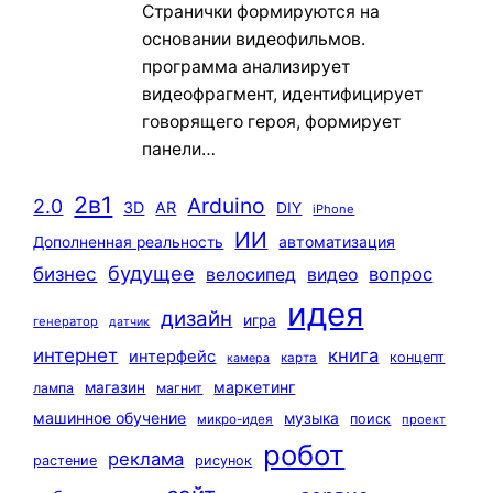
Странички формируются на
основании видеофильмов.
программа анализирует
видеофрагмент, идентифицирует
говорящего героя, формирует
панели…
2в1
Arduino
2.0
3D
AR
DIY
iPhone
ИИ
автоматизация
Дополненная реальность
будущее
бизнес
вопрос
велосипед
видео
идея
дизайн
игра
генератор
датчик
интернет
книга
интерфейс
концепт
карта
камера
маркетинг
магазин
лампа
магнит
машинное обучение
музыка
поиск
микро-идея
проект
робот
реклама
растение
рисунок