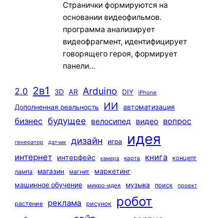
Странички формируются на
основании видеофильмов.
программа анализирует
видеофрагмент, идентифицирует
говорящего героя, формирует
панели…
2в1
Arduino
2.0
3D
AR
DIY
iPhone
ИИ
автоматизация
Дополненная реальность
будущее
бизнес
вопрос
велосипед
видео
идея
дизайн
игра
генератор
датчик
интернет
книга
интерфейс
концепт
карта
камера
маркетинг
магазин
лампа
магнит
машинное обучение
музыка
поиск
микро-идея
проект
робот
реклама
растение
рисунок