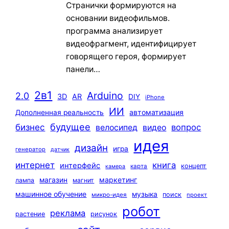
Странички формируются на
основании видеофильмов.
программа анализирует
видеофрагмент, идентифицирует
говорящего героя, формирует
панели…
2в1
Arduino
2.0
3D
AR
DIY
iPhone
ИИ
автоматизация
Дополненная реальность
будущее
бизнес
вопрос
велосипед
видео
идея
дизайн
игра
генератор
датчик
интернет
книга
интерфейс
концепт
карта
камера
маркетинг
магазин
лампа
магнит
машинное обучение
музыка
поиск
микро-идея
проект
робот
реклама
растение
рисунок