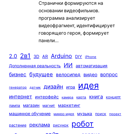
Странички формируются на
основании видеофильмов.
программа анализирует
видеофрагмент, идентифицирует
говорящего героя, формирует
панели…
2в1
Arduino
2.0
3D
AR
DIY
iPhone
ИИ
автоматизация
Дополненная реальность
будущее
бизнес
вопрос
велосипед
видео
идея
дизайн
игра
генератор
датчик
интернет
книга
интерфейс
концепт
карта
камера
маркетинг
магазин
лампа
магнит
машинное обучение
музыка
поиск
микро-идея
проект
робот
реклама
растение
рисунок