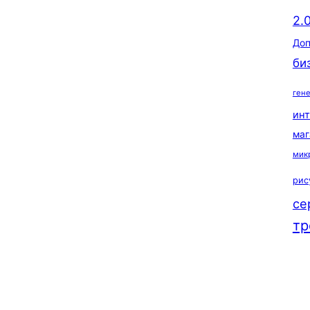
2.
Доп
би
ген
ин
маг
мик
рис
се
тр