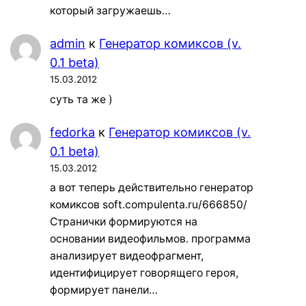
который загружаешь…
admin
к
Генератор комиксов (v.
0.1 beta)
15.03.2012
суть та же )
fedorka
к
Генератор комиксов (v.
0.1 beta)
15.03.2012
а вот теперь действительно генератор
комиксов soft.compulenta.ru/666850/
Странички формируются на
основании видеофильмов. программа
анализирует видеофрагмент,
идентифицирует говорящего героя,
формирует панели…