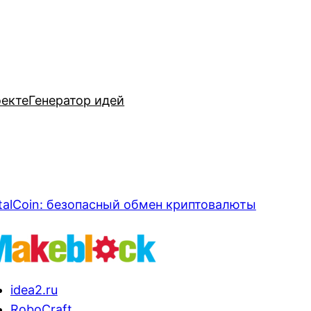
оекте
Генератор идей
talCoin: безопасный обмен криптовалюты
idea2.ru
RoboCraft