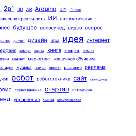
2в1
Arduino
0
3D
AR
DIY
iPhone
ИИ
автоматизация
олненная реальность
будущее
знес
вопрос
велосипед
видео
идея
дизайн
интернет
игра
ератор
датчик
книга
терфейс
концепт
лампа
карта
камера
маркетинг
машинное обучение
азин
магнит
реклама
музыка
поиск
растение
ро-идея
проект
робот
сайт
робототехника
унок
светодиод
стартап
рвис
стимпанк
сервомашинка
енд
управление
часы
электричество