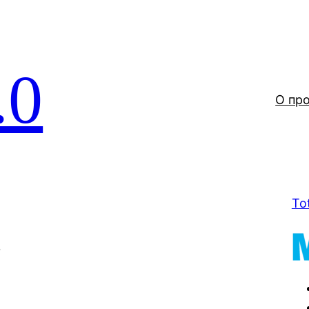
.0
О пр
To
t