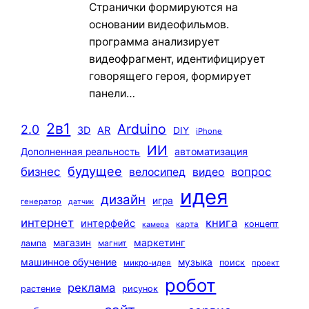
Странички формируются на
основании видеофильмов.
программа анализирует
видеофрагмент, идентифицирует
говорящего героя, формирует
панели…
2в1
Arduino
2.0
3D
AR
DIY
iPhone
ИИ
автоматизация
Дополненная реальность
будущее
бизнес
вопрос
велосипед
видео
идея
дизайн
игра
генератор
датчик
интернет
книга
интерфейс
концепт
карта
камера
маркетинг
магазин
лампа
магнит
машинное обучение
музыка
поиск
микро-идея
проект
робот
реклама
растение
рисунок