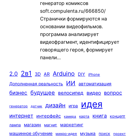
генератор комиксов
soft.compulenta.ru/666850/
Странички формируются на
основании видеофильмов.
программа анализирует
видеофрагмент, идентифицирует
говорящего героя, формирует
панели…
2в1
Arduino
2.0
3D
AR
DIY
iPhone
ИИ
автоматизация
Дополненная реальность
будущее
бизнес
вопрос
велосипед
видео
идея
дизайн
игра
генератор
датчик
интернет
книга
интерфейс
концепт
карта
камера
маркетинг
магазин
лампа
магнит
машинное обучение
музыка
поиск
микро-идея
проект