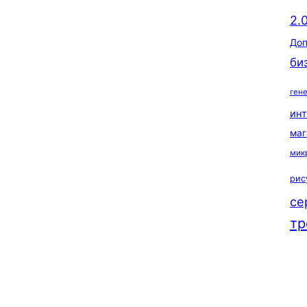
2.
Доп
би
ген
ин
маг
мик
рис
се
тр