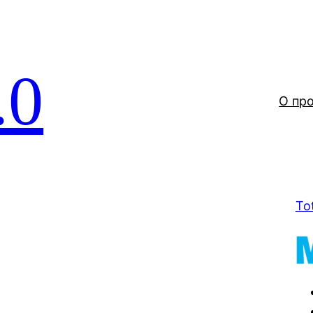
.0
О пр
To