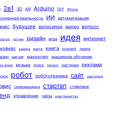
2в1
Arduino
0
3D
AR
DIY
iPhone
ИИ
автоматизация
олненная реальность
будущее
знес
вопрос
велосипед
видео
идея
дизайн
интернет
игра
ератор
датчик
книга
терфейс
концепт
лампа
карта
камера
маркетинг
машинное обучение
азин
магнит
реклама
музыка
поиск
растение
ро-идея
проект
робот
сайт
робототехника
унок
светодиод
стартап
рвис
стимпанк
сервомашинка
енд
управление
часы
электричество