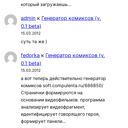
который загружаешь…
admin
к
Генератор комиксов (v.
0.1 beta)
15.03.2012
суть та же )
fedorka
к
Генератор комиксов (v.
0.1 beta)
15.03.2012
а вот теперь действительно генератор
комиксов soft.compulenta.ru/666850/
Странички формируются на
основании видеофильмов. программа
анализирует видеофрагмент,
идентифицирует говорящего героя,
формирует панели…