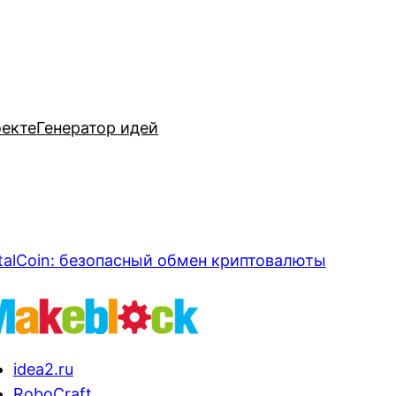
оекте
Генератор идей
talCoin: безопасный обмен криптовалюты
idea2.ru
RoboCraft