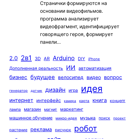
Странички формируются на
основании видеофильмов.
программа анализирует
видеофрагмент, идентифицирует
говорящего героя, формирует
панели…
2в1
Arduino
2.0
3D
AR
DIY
iPhone
ИИ
автоматизация
Дополненная реальность
будущее
бизнес
вопрос
велосипед
видео
идея
дизайн
игра
генератор
датчик
интернет
книга
интерфейс
концепт
карта
камера
маркетинг
магазин
лампа
магнит
машинное обучение
музыка
поиск
микро-идея
проект
робот
реклама
растение
рисунок