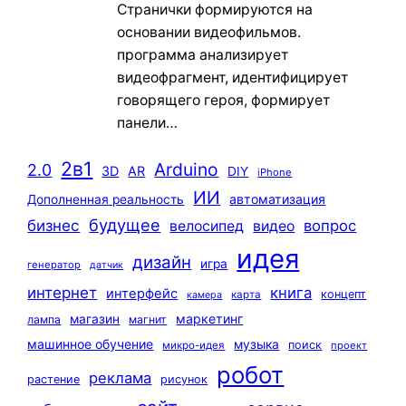
Странички формируются на
основании видеофильмов.
программа анализирует
видеофрагмент, идентифицирует
говорящего героя, формирует
панели…
2в1
Arduino
2.0
3D
AR
DIY
iPhone
ИИ
автоматизация
Дополненная реальность
будущее
бизнес
вопрос
велосипед
видео
идея
дизайн
игра
генератор
датчик
интернет
книга
интерфейс
концепт
карта
камера
маркетинг
магазин
лампа
магнит
машинное обучение
музыка
поиск
микро-идея
проект
робот
реклама
растение
рисунок