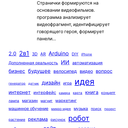
Странички формируются на
основании видеофильмов.
программа анализирует
видеофрагмент, идентифицирует
говорящего героя, формирует
панели…
2в1
Arduino
2.0
3D
AR
DIY
iPhone
ИИ
автоматизация
Дополненная реальность
будущее
бизнес
вопрос
велосипед
видео
идея
дизайн
игра
генератор
датчик
интернет
книга
интерфейс
концепт
карта
камера
маркетинг
магазин
лампа
магнит
машинное обучение
музыка
поиск
микро-идея
проект
робот
реклама
растение
рисунок