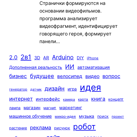
Странички формируются на
основании видеофильмов.
программа анализирует
видеофрагмент, идентифицирует
говорящего героя, формирует
панели…
2в1
Arduino
2.0
3D
AR
DIY
iPhone
ИИ
автоматизация
Дополненная реальность
будущее
бизнес
вопрос
велосипед
видео
идея
дизайн
игра
генератор
датчик
интернет
книга
интерфейс
концепт
карта
камера
маркетинг
магазин
лампа
магнит
машинное обучение
музыка
поиск
микро-идея
проект
робот
реклама
растение
рисунок