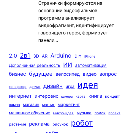
Странички формируются на
основании видеофильмов.
программа анализирует
видеофрагмент, идентифицирует
говорящего героя, формирует
панели…
2в1
Arduino
2.0
3D
AR
DIY
iPhone
ИИ
автоматизация
Дополненная реальность
будущее
бизнес
вопрос
велосипед
видео
идея
дизайн
игра
генератор
датчик
интернет
книга
интерфейс
концепт
карта
камера
маркетинг
магазин
лампа
магнит
машинное обучение
музыка
поиск
микро-идея
проект
робот
реклама
растение
рисунок