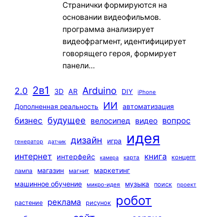
Странички формируются на
основании видеофильмов.
программа анализирует
видеофрагмент, идентифицирует
говорящего героя, формирует
панели…
2в1
Arduino
2.0
3D
AR
DIY
iPhone
ИИ
автоматизация
Дополненная реальность
будущее
бизнес
вопрос
велосипед
видео
идея
дизайн
игра
генератор
датчик
интернет
книга
интерфейс
концепт
карта
камера
маркетинг
магазин
лампа
магнит
машинное обучение
музыка
поиск
микро-идея
проект
робот
реклама
растение
рисунок