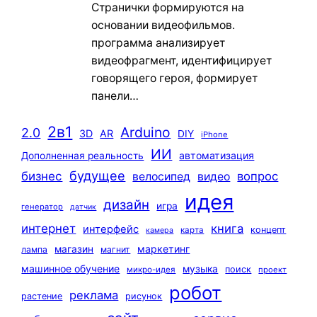
Странички формируются на
основании видеофильмов.
программа анализирует
видеофрагмент, идентифицирует
говорящего героя, формирует
панели…
2в1
Arduino
2.0
3D
AR
DIY
iPhone
ИИ
автоматизация
Дополненная реальность
будущее
бизнес
вопрос
велосипед
видео
идея
дизайн
игра
генератор
датчик
интернет
книга
интерфейс
концепт
карта
камера
маркетинг
магазин
лампа
магнит
машинное обучение
музыка
поиск
микро-идея
проект
робот
реклама
растение
рисунок