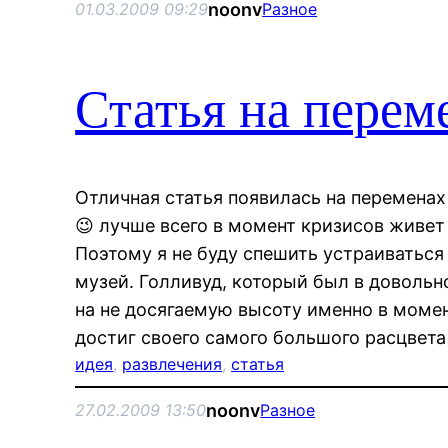
noonv
01.03.2009 09:29
Разное
Статья на перем
Отличная статья появилась на перемена
😉 лучше всего в момент кризисов живет
Поэтому я не буду спешить устраиватьс
музей. Голливуд, который был в довольн
на не досягаемую высоту именно в моме
достиг своего самого большого расцвет
идея
, 
развлечения
, 
статья
noonv
27.02.2009 13:50
Разное