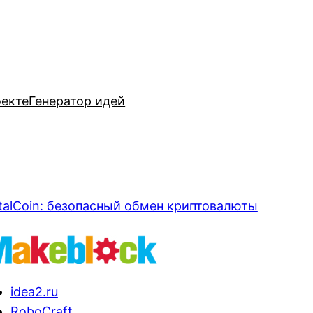
оекте
Генератор идей
talCoin: безопасный обмен криптовалюты
idea2.ru
RoboCraft