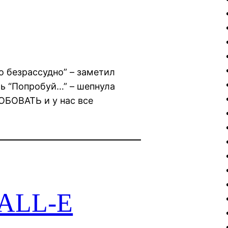
о безрассудно” – заметил
ть “Попробуй…” – шепнула
БОВАТЬ и у нас все
ALL-E