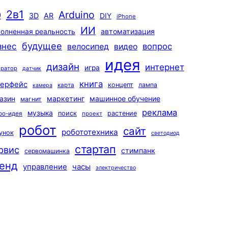
2в1
Arduino
0
3D
AR
DIY
iPhone
ИИ
автоматизация
олненная реальность
будущее
знес
вопрос
велосипед
видео
идея
дизайн
интернет
игра
ератор
датчик
книга
терфейс
концепт
лампа
карта
камера
маркетинг
машинное обучение
азин
магнит
реклама
музыка
поиск
растение
ро-идея
проект
робот
сайт
робототехника
унок
светодиод
стартап
рвис
стимпанк
сервомашинка
енд
управление
часы
электричество