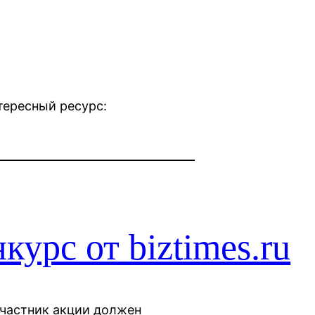
тересный ресурс:
урс от biztimes.ru
Участник акции должен