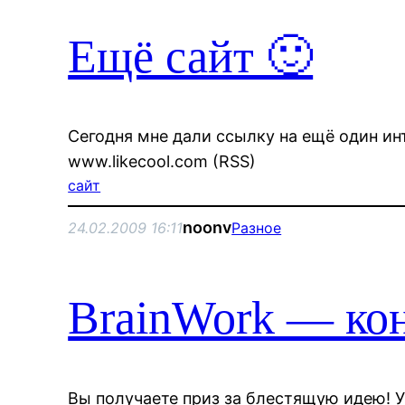
Ещё сайт 🙂
Сегодня мне дали ссылку на ещё один ин
www.likecool.com (RSS)
сайт
noonv
24.02.2009 16:11
Разное
BrainWork — конк
Вы получаете приз за блестящую идею! 