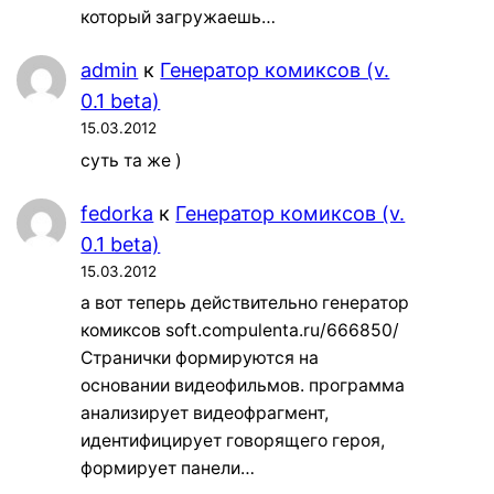
который загружаешь…
admin
к
Генератор комиксов (v.
0.1 beta)
15.03.2012
суть та же )
fedorka
к
Генератор комиксов (v.
0.1 beta)
15.03.2012
а вот теперь действительно генератор
комиксов soft.compulenta.ru/666850/
Странички формируются на
основании видеофильмов. программа
анализирует видеофрагмент,
идентифицирует говорящего героя,
формирует панели…