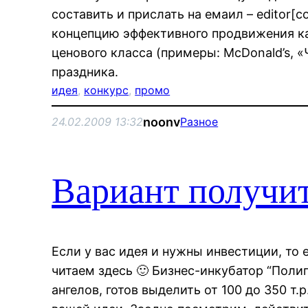
составить и прислать на емаил – editor[с
концепцию эффективного продвижения ка
ценового класса (примеры: McDonald’s, 
праздника.
идея
, 
конкурс
, 
промо
noonv
24.02.2009 13:32
Разное
Вариант получи
Если у вас идея и нужны инвестиции, то 
читаем здесь 🙂 Бизнес-инкубатор “Полиг
ангелов, готов выделить от 100 до 350 т.