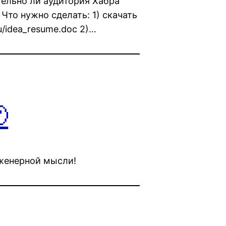
тельно ли аудитория Хабра
 Что нужно сделать: 1) скачать
ru/idea_resume.doc 2)…

нженерной мысли!