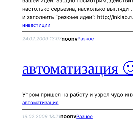
вашей идеи. Заодно посмотрим, действи
настолько серьезна, насколько выглядит.
и заполнить “резюме идеи”: http://inklab.
инвестиции
noonv
24.02.2009 13:07
Разное
автоматизация 
Утром пришел на работу и узрел чудо и
автоматизация
noonv
19.02.2009 18:21
Разное