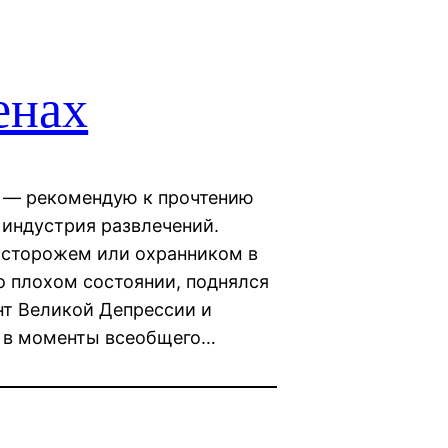
енах
х — рекомендую к прочтению
 индустрия развлечений.
я сторожем или охранником в
о плохом состоянии, поднялся
нт Великой Депрессии и
а в моменты всеобщего…