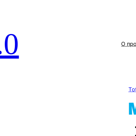
.0
О пр
To