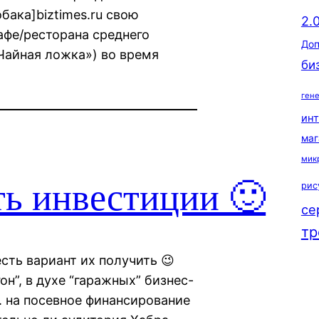
обака]biztimes.ru свою
2.
фе/ресторана среднего
Доп
«Чайная ложка») во время
би
ген
ин
маг
мик
ть инвестиции 🙂
рис
се
тр
есть вариант их получить 😉
он”, в духе “гаражных” бизнес-
р. на посевное финансирование