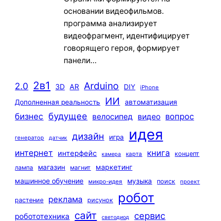
основании видеофильмов.
программа анализирует
видеофрагмент, идентифицирует
говорящего героя, формирует
панели…
2в1
Arduino
2.0
3D
AR
DIY
iPhone
ИИ
автоматизация
Дополненная реальность
будущее
бизнес
вопрос
велосипед
видео
идея
дизайн
игра
генератор
датчик
интернет
книга
интерфейс
концепт
карта
камера
маркетинг
магазин
лампа
магнит
машинное обучение
музыка
поиск
микро-идея
проект
робот
реклама
растение
рисунок
сайт
сервис
робототехника
светодиод