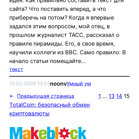
идея: Как правильно составить текст для
сайта? Что поставить вперед, а что
приберечь на потом? Когда я впервые
задался этим вопросом, мой отец, в
прошлом журналист ТАСС, рассказал о
правиле пирамиды. Его, в свое время,
научили коллеги из BBC. Само правило: В
начало статьи помещайте…
текст
noonv
13.02.2009 13:53
Умный ум
1
…
13
14
15
←
Предыдущая страница
TotalCoin: безопасный обмен
криптовалюты