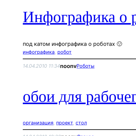
Инфографика о 
под катом инфографика о роботах 🙂
инфографика
, 
робот
noonv
14.04.2010 11:34
Роботы
обои для рабочег
организация
, 
проект
, 
стол