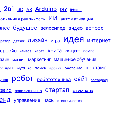
2в1
Arduino
0
3D
AR
DIY
iPhone
ИИ
автоматизация
олненная реальность
будущее
знес
вопрос
велосипед
видео
идея
дизайн
интернет
игра
ератор
датчик
книга
терфейс
концепт
лампа
карта
камера
маркетинг
машинное обучение
азин
магнит
реклама
музыка
поиск
растение
ро-идея
проект
робот
сайт
робототехника
унок
светодиод
стартап
рвис
стимпанк
сервомашинка
енд
управление
часы
электричество