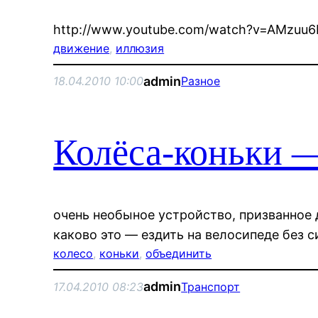
http://www.youtube.com/watch?v=AMzuu6
движение
, 
иллюзия
admin
18.04.2010 10:00
Разное
Колёса-коньки —
очень необыное устройство, призванное 
каково это — ездить на велосипеде без с
колесо
, 
коньки
, 
объединить
admin
17.04.2010 08:23
Транспорт