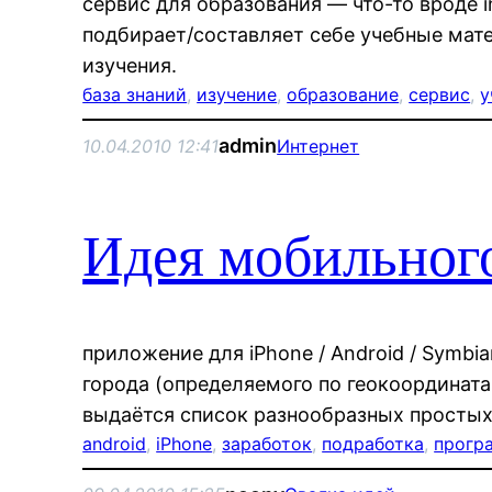
сервис для образования — что-то вроде in
подбирает/составляет себе учебные мате
изучения.
база знаний
, 
изучение
, 
образование
, 
сервис
, 
у
admin
10.04.2010 12:41
Интернет
Идея мобильног
приложение для iPhone / Android / Symbia
города (определяемого по геокоординат
выдаётся список разнообразных простых
android
, 
iPhone
, 
заработок
, 
подработка
, 
прогр