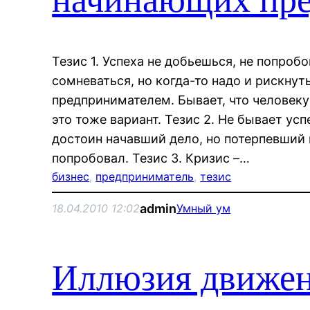
Тезис 1. Успеха не добьешься, не попро
сомневаться, но когда-то надо и рискнут
предпринимателем. Бывает, что человек
это тоже вариант. Тезис 2. Не бывает усп
достоин начавший дело, но потерпевший н
попробовал. Тезис 3. Кризис –…
бизнес
, 
предприниматель
, 
тезис
admin
18.04.2010 12:02
Умный ум
Иллюзия движе