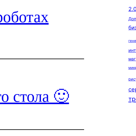
2.
роботах
Доп
би
ген
ин
маг
мик
рис
се
о стола 🙂
тр