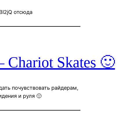
Bl2jQ отсюда
 Chariot Skates 🙂
дать почувствовать райдерам,
идения и руля 🙂