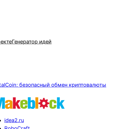
оекте
Генератор идей
talCoin: безопасный обмен криптовалюты
idea2.ru
RoboCraft