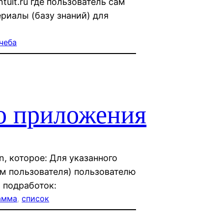
tuit.ru где пользователь сам
риалы (базу знаний) для
чеба
о приложения
n, которое: Для указанного
ам пользователя) пользователю
 подработок:
амма
, 
список