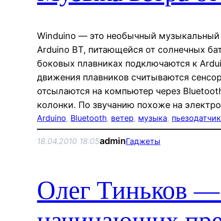
Winduino — это необычный музыкальный
Arduino BT, питающейся от солнечных ба
боковых плавниках подключаются к Ardui
движения плавников считываются сенсор
отсылаются на компьютер через Bluetoot
колонки. По звучанию похоже на электро
Arduino
, 
Bluetooth
, 
ветер
, 
музыка
, 
пьезодатчи
admin
18.04.2010 18:05
Гаджеты
Олег Тиньков —
начинающих пре