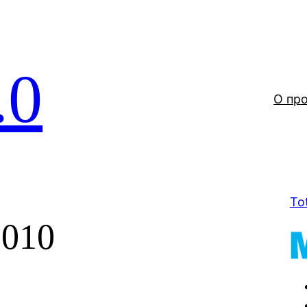
.0
О пр
To
2010