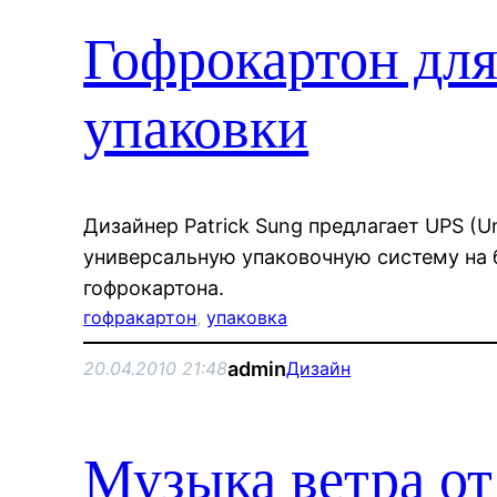
Гофрокартон дл
упаковки
Дизайнер Patrick Sung предлагает UPS (Un
универсальную упаковочную систему на 
гофрокартона.
гофракартон
, 
упаковка
admin
20.04.2010 21:48
Дизайн
Музыка ветра от