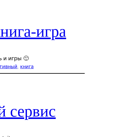
нига-игра
 и игры 🙂
ктивный
, 
книга
й сервис