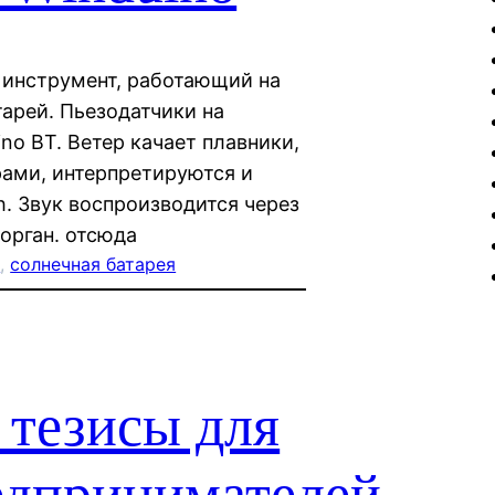
 инструмент, работающий на
тарей. Пьезодатчики на
no BT. Ветер качает плавники,
ами, интерпретируются и
h. Звук воспроизводится через
орган. отсюда
к
, 
солнечная батарея
 тезисы для
дпринимателей