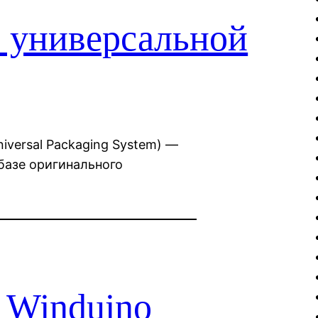
я универсальной
iversal Packaging System) —
базе оригинального
 Winduino