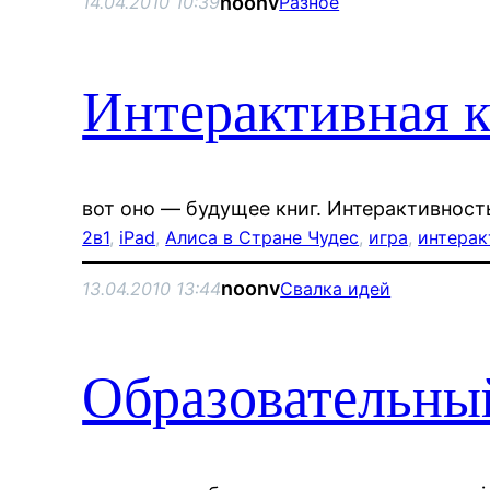
noonv
14.04.2010 10:39
Разное
Интерактивная к
вот оно — будущее книг. Интерактивность
2в1
, 
iPad
, 
Алиса в Стране Чудес
, 
игра
, 
интера
noonv
13.04.2010 13:44
Свалка идей
Образовательны