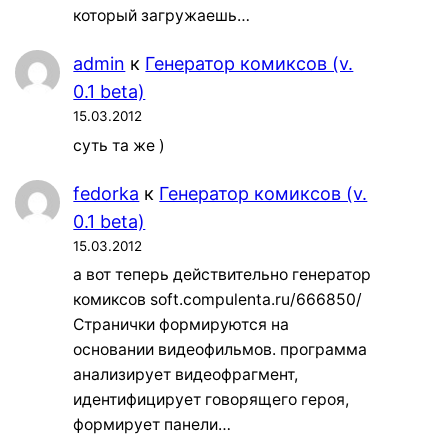
который загружаешь…
admin
к
Генератор комиксов (v.
0.1 beta)
15.03.2012
суть та же )
fedorka
к
Генератор комиксов (v.
0.1 beta)
15.03.2012
а вот теперь действительно генератор
комиксов soft.compulenta.ru/666850/
Странички формируются на
основании видеофильмов. программа
анализирует видеофрагмент,
идентифицирует говорящего героя,
формирует панели…