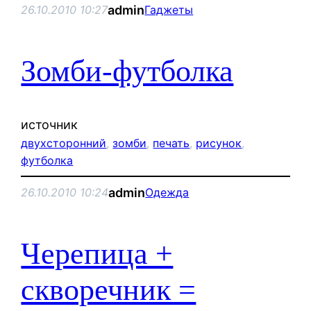
admin
26.10.2010 10:27
Гаджеты
Зомби-футболка
источник
двухсторонний
, 
зомби
, 
печать
, 
рисунок
, 
футболка
admin
26.10.2010 10:24
Одежда
Черепица +
скворечник =