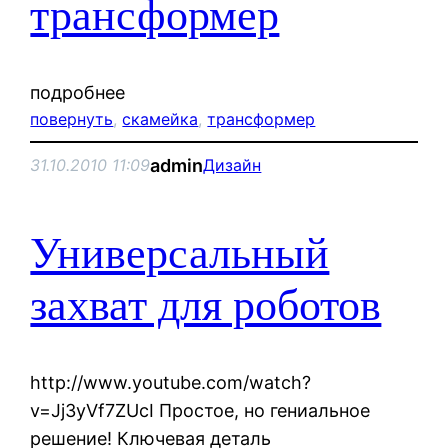
трансформер
подробнее
повернуть
, 
скамейка
, 
трансформер
admin
31.10.2010 11:09
Дизайн
Универсальный
захват для роботов
http://www.youtube.com/watch?
v=Jj3yVf7ZUcI Простое, но гениальное
решение! Ключевая деталь