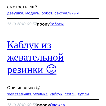
смотреть ещё
девушка
, 
модель
, 
робот
, 
сексуальный
noonv
12.10.2010 09:57
Роботы
Каблук из
жевательной
резинки 🙂
Оригинально 🙂
жевательная резинка
, 
каблук
, 
стиль
, 
туфли
noonv
12.10.2010 09:55
Одежда