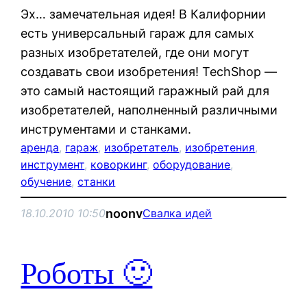
Эх… замечательная идея! В Калифорнии
есть универсальный гараж для самых
разных изобретателей, где они могут
создавать свои изобретения! TechShop —
это самый настоящий гаражный рай для
изобретателей, наполненный различными
инструментами и станками.
аренда
, 
гараж
, 
изобретатель
, 
изобретения
, 
инструмент
, 
коворкинг
, 
оборудование
, 
обучение
, 
станки
noonv
18.10.2010 10:50
Свалка идей
Роботы 🙂