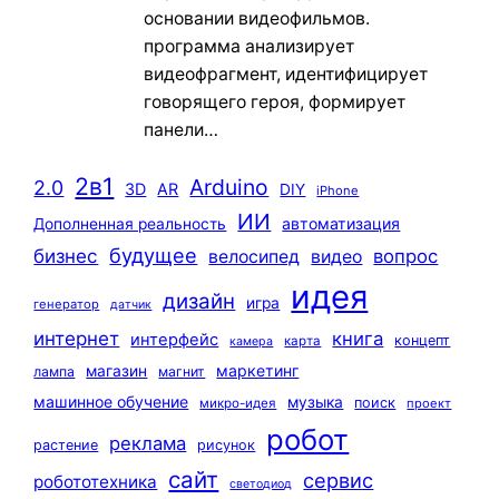
основании видеофильмов.
программа анализирует
видеофрагмент, идентифицирует
говорящего героя, формирует
панели…
2в1
Arduino
2.0
3D
AR
DIY
iPhone
ИИ
автоматизация
Дополненная реальность
будущее
бизнес
вопрос
велосипед
видео
идея
дизайн
игра
генератор
датчик
интернет
книга
интерфейс
концепт
карта
камера
маркетинг
магазин
лампа
магнит
машинное обучение
музыка
поиск
микро-идея
проект
робот
реклама
растение
рисунок
сайт
сервис
робототехника
светодиод