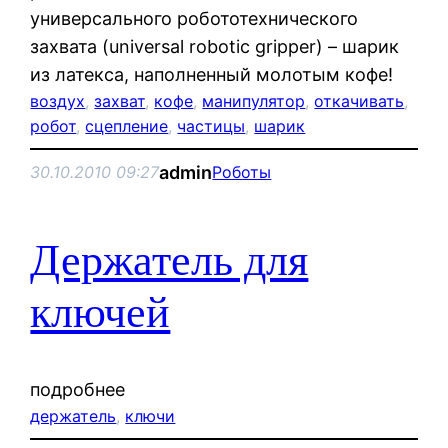
универсального робототехнического
захвата (universal robotic gripper) – шарик
из латекса, наполненный молотым кофе!
воздух
, 
захват
, 
кофе
, 
манипулятор
, 
откачивать
, 
робот
, 
сцепление
, 
частицы
, 
шарик
admin
30.10.2010 09:27
Роботы
Держатель для
ключей
подробнее
держатель
, 
ключи