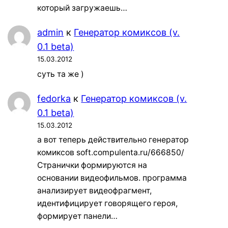
который загружаешь…
admin
к
Генератор комиксов (v.
0.1 beta)
15.03.2012
суть та же )
fedorka
к
Генератор комиксов (v.
0.1 beta)
15.03.2012
а вот теперь действительно генератор
комиксов soft.compulenta.ru/666850/
Странички формируются на
основании видеофильмов. программа
анализирует видеофрагмент,
идентифицирует говорящего героя,
формирует панели…