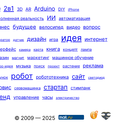
2в1
Arduino
0
3D
AR
DIY
iPhone
ИИ
автоматизация
олненная реальность
будущее
знес
вопрос
велосипед
видео
идея
дизайн
интернет
игра
ератор
датчик
книга
терфейс
концепт
лампа
карта
камера
маркетинг
машинное обучение
азин
магнит
реклама
музыка
поиск
растение
ро-идея
проект
робот
сайт
робототехника
унок
светодиод
стартап
рвис
стимпанк
сервомашинка
енд
управление
часы
электричество
© 2009 — 2025