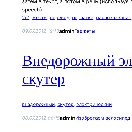
затем в текст, а потом в речь (используя 
speech).
2в1
, 
жесты
, 
перевод
, 
перчатка
, 
распознавание
admin
09.07.2012 19:13
Гаджеты
Внедорожный эл
скутер
внедорожный
, 
скутер
, 
электрический
admin
08.07.2012 06:15
Изобретаем велосипед