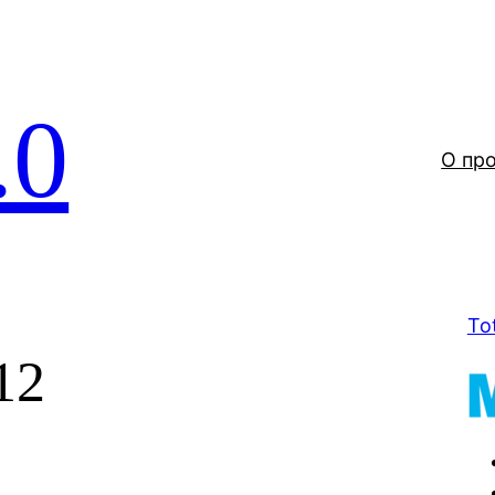
.0
О пр
To
12