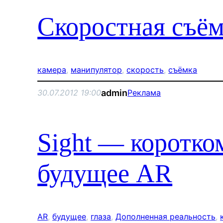
Скоростная съё
камера
, 
манипулятор
, 
скорость
, 
съёмка
admin
30.07.2012 19:00
Реклама
Sight — коротко
будущее AR
AR
, 
будущее
, 
глаза
, 
Дополненная реальность
, 