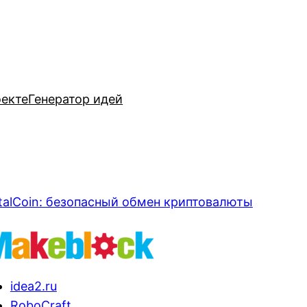
оекте
Генератор идей
talCoin: безопасный обмен криптовалюты
idea2.ru
RoboCraft