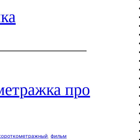
мка
метражка про
короткометражный
, 
фильм