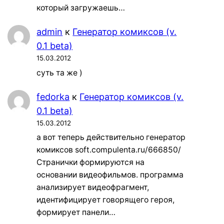
который загружаешь…
admin
к
Генератор комиксов (v.
0.1 beta)
15.03.2012
суть та же )
fedorka
к
Генератор комиксов (v.
0.1 beta)
15.03.2012
а вот теперь действительно генератор
комиксов soft.compulenta.ru/666850/
Странички формируются на
основании видеофильмов. программа
анализирует видеофрагмент,
идентифицирует говорящего героя,
формирует панели…