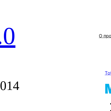
.0
О пр
To
2014