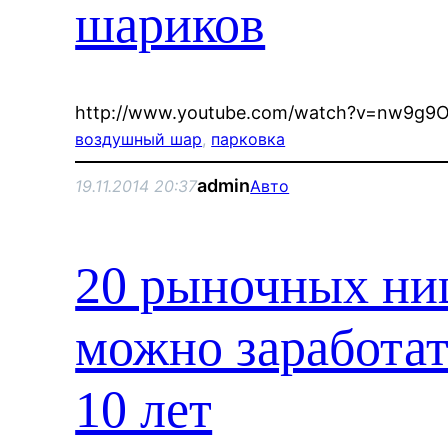
шариков
http://www.youtube.com/watch?v=nw9g9
воздушный шар
, 
парковка
admin
19.11.2014 20:37
Авто
20 рыночных ни
можно заработа
10 лет