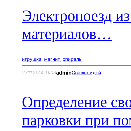
Электропоезд и
материалов…
игрушка
, 
магнит
, 
спираль
admin
27.11.2014 11:03
Свалка идей
Определение сво
парковки при п