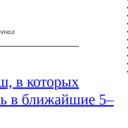
OVHdJI
ш, в которых
ть в ближайшие 5–