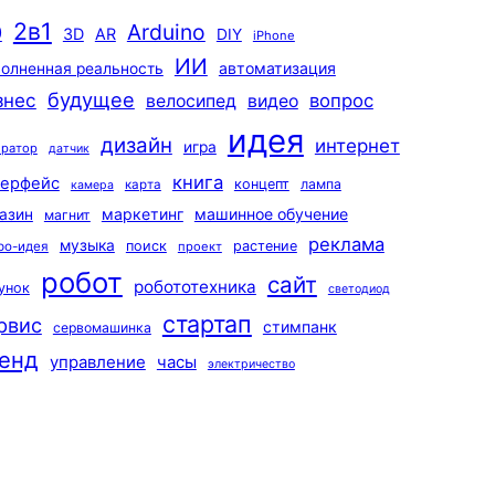
2в1
Arduino
0
3D
AR
DIY
iPhone
ИИ
автоматизация
олненная реальность
будущее
знес
вопрос
велосипед
видео
идея
дизайн
интернет
игра
ератор
датчик
книга
терфейс
концепт
лампа
карта
камера
маркетинг
машинное обучение
азин
магнит
реклама
музыка
поиск
растение
ро-идея
проект
робот
сайт
робототехника
унок
светодиод
стартап
рвис
стимпанк
сервомашинка
енд
управление
часы
электричество