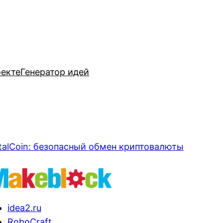
оекте
Генератор идей
talCoin: безопасный обмен криптовалюты
idea2.ru
RoboCraft