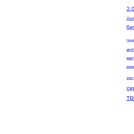
2.
Доп
би
ген
ин
маг
мик
рис
се
тр