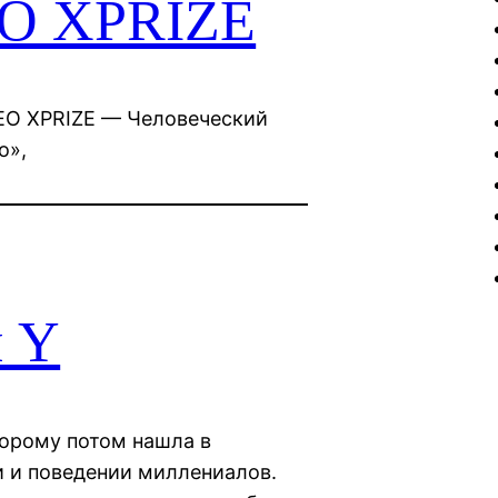
EO XPRIZE
 CEO XPRIZE — Человеческий
о»,
я Y
торому потом нашла в
и и поведении миллениалов.