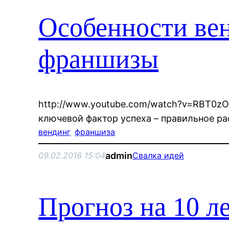
Особенности ве
франшизы
http://www.youtube.com/watch?v=RBT0z
ключевой фактор успеха – правильное р
вендинг
, 
франшиза
admin
09.02.2016 15:04
Свалка идей
Прогноз на 10 ле