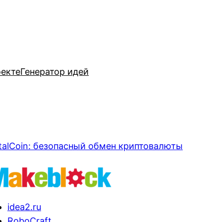
оекте
Генератор идей
talCoin: безопасный обмен криптовалюты
idea2.ru
RoboCraft