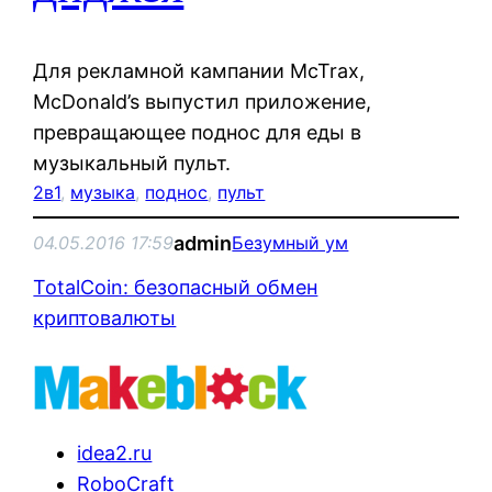
Для рекламной кампании McTrax,
McDonald’s выпустил приложение,
превращающее поднос для еды в
музыкальный пульт.
2в1
, 
музыка
, 
поднос
, 
пульт
admin
04.05.2016 17:59
Безумный ум
TotalCoin: безопасный обмен
криптовалюты
idea2.ru
RoboCraft