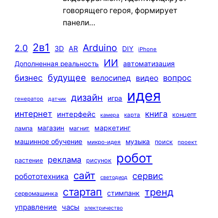
говорящего героя, формирует
панели…
2в1
Arduino
2.0
3D
AR
DIY
iPhone
ИИ
автоматизация
Дополненная реальность
будущее
бизнес
вопрос
велосипед
видео
идея
дизайн
игра
генератор
датчик
интернет
книга
интерфейс
концепт
карта
камера
маркетинг
магазин
лампа
магнит
машинное обучение
музыка
поиск
микро-идея
проект
робот
реклама
растение
рисунок
сайт
сервис
робототехника
светодиод
стартап
тренд
стимпанк
сервомашинка
управление
часы
электричество