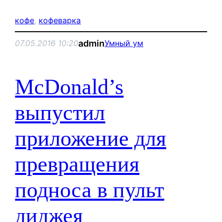
кофе
, 
кофеварка
admin
07.05.2016 10:20
Умный ум
McDonald’s
выпустил
приложение для
превращения
подноса в пульт
диджея