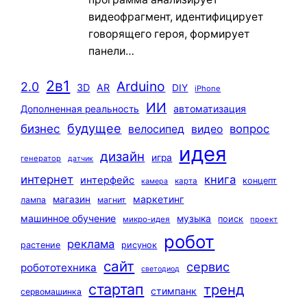
видеофрагмент, идентифицирует
говорящего героя, формирует
панели…
2в1
Arduino
2.0
3D
AR
DIY
iPhone
ИИ
автоматизация
Дополненная реальность
будущее
бизнес
вопрос
велосипед
видео
идея
дизайн
игра
генератор
датчик
интернет
книга
интерфейс
концепт
карта
камера
маркетинг
магазин
лампа
магнит
машинное обучение
музыка
поиск
микро-идея
проект
робот
реклама
растение
рисунок
сайт
сервис
робототехника
светодиод
стартап
тренд
стимпанк
сервомашинка