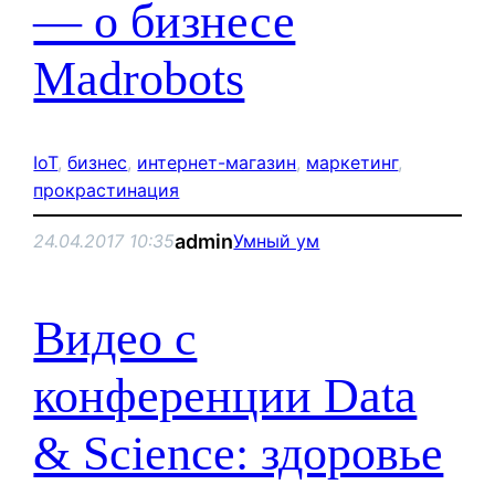
— о бизнесе
Madrobots
IoT
, 
бизнес
, 
интернет-магазин
, 
маркетинг
, 
прокрастинация
admin
24.04.2017 10:35
Умный ум
Видео с
конференции Data
& Science: здоровье