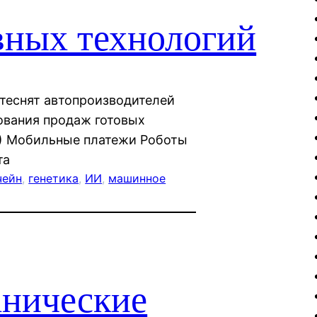
вных технологий
теснят автопроизводителей
ования продаж готовых
R) Мобильные платежи Роботы
та
чейн
, 
генетика
, 
ИИ
, 
машинное
нические