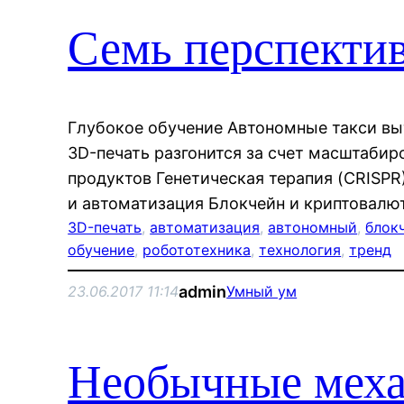
Семь перспекти
Глубокое обучение Автономные такси вы
3D-печать разгонится за счет масштабир
продуктов Генетическая терапия (CRISP
и автоматизация Блокчейн и криптовалю
3D-печать
, 
автоматизация
, 
автономный
, 
блок
обучение
, 
робототехника
, 
технология
, 
тренд
admin
23.06.2017 11:14
Умный ум
Необычные меха