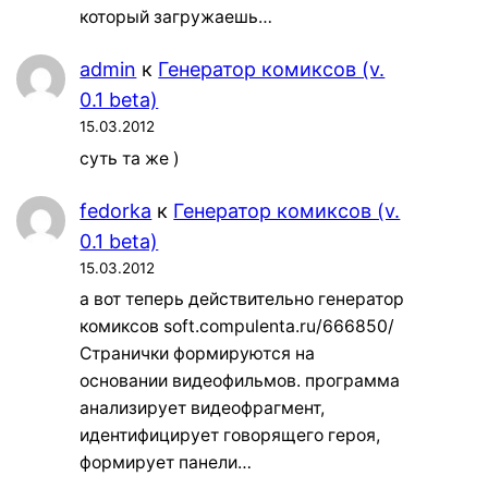
который загружаешь…
admin
к
Генератор комиксов (v.
0.1 beta)
15.03.2012
суть та же )
fedorka
к
Генератор комиксов (v.
0.1 beta)
15.03.2012
а вот теперь действительно генератор
комиксов soft.compulenta.ru/666850/
Странички формируются на
основании видеофильмов. программа
анализирует видеофрагмент,
идентифицирует говорящего героя,
формирует панели…