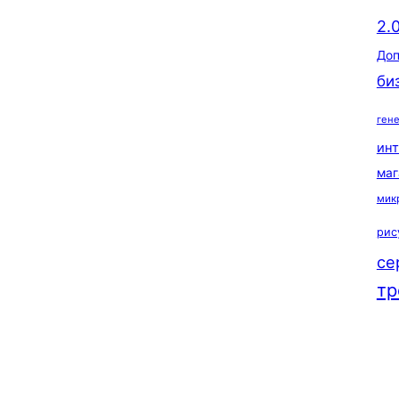
2.
Доп
би
ген
ин
маг
мик
рис
се
тр