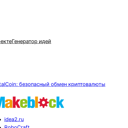
оекте
Генератор идей
talCoin: безопасный обмен криптовалюты
idea2.ru
RoboCraft