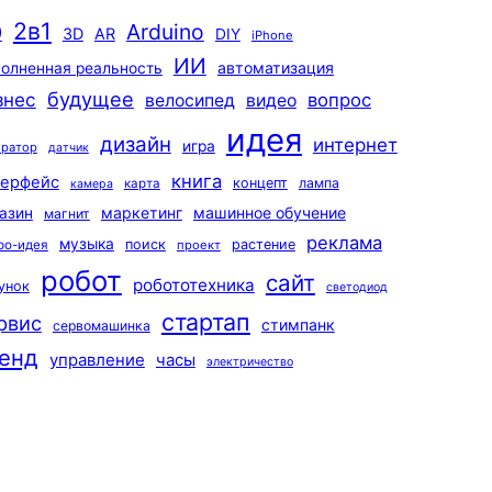
2в1
Arduino
0
3D
AR
DIY
iPhone
ИИ
автоматизация
олненная реальность
будущее
знес
вопрос
велосипед
видео
идея
дизайн
интернет
игра
ератор
датчик
книга
терфейс
концепт
лампа
карта
камера
маркетинг
машинное обучение
азин
магнит
реклама
музыка
поиск
растение
ро-идея
проект
робот
сайт
робототехника
унок
светодиод
стартап
рвис
стимпанк
сервомашинка
енд
управление
часы
электричество