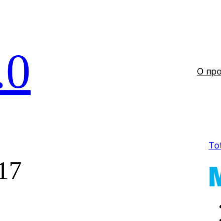
.0
О пр
To
17