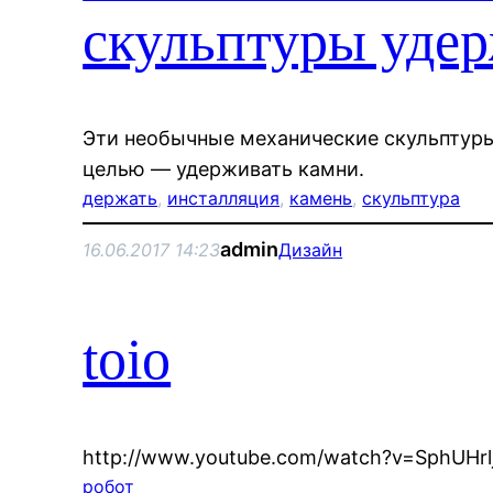
скульптуры уде
Эти необычные механические скульптуры
целью — удерживать камни.
держать
, 
инсталляция
, 
камень
, 
скульптура
admin
16.06.2017 14:23
Дизайн
toio
http://www.youtube.com/watch?v=SphUHrl
робот