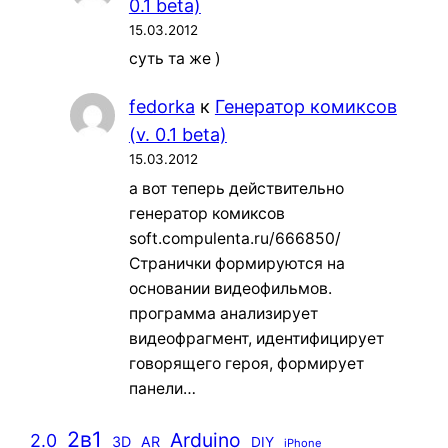
0.1 beta)
15.03.2012
суть та же )
fedorka
к
Генератор комиксов
(v. 0.1 beta)
15.03.2012
а вот теперь действительно
генератор комиксов
soft.compulenta.ru/666850/
Странички формируются на
основании видеофильмов.
программа анализирует
видеофрагмент, идентифицирует
говорящего героя, формирует
панели…
2в1
Arduino
2.0
3D
AR
DIY
iPhone