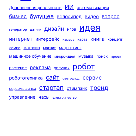
ИИ
автоматизация
Дополненная реальность
будущее
бизнес
вопрос
велосипед
видео
идея
дизайн
игра
генератор
датчик
интернет
книга
интерфейс
концепт
карта
камера
маркетинг
магазин
лампа
магнит
машинное обучение
музыка
поиск
микро-идея
проект
робот
реклама
растение
рисунок
сайт
сервис
робототехника
светодиод
стартап
тренд
стимпанк
сервомашинка
управление
часы
электричество