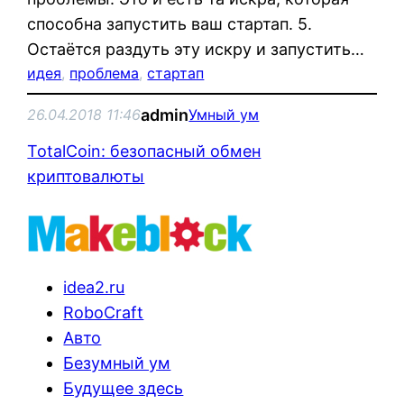
способна запустить ваш стартап. 5.
Остаётся раздуть эту искру и запустить…
идея
, 
проблема
, 
стартап
admin
26.04.2018 11:46
Умный ум
TotalCoin: безопасный обмен
криптовалюты
idea2.ru
RoboCraft
Авто
Безумный ум
Будущее здесь