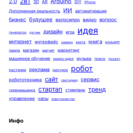
2в1
Arduino
2.0
3D
AR
DIY
iPhone
ИИ
автоматизация
Дополненная реальность
будущее
бизнес
вопрос
велосипед
видео
идея
дизайн
игра
генератор
датчик
интернет
книга
интерфейс
концепт
карта
камера
маркетинг
магазин
лампа
магнит
машинное обучение
музыка
поиск
микро-идея
проект
робот
реклама
растение
рисунок
сайт
сервис
робототехника
светодиод
стартап
тренд
стимпанк
сервомашинка
управление
часы
электричество
Инфо