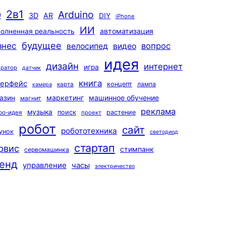
2в1
Arduino
0
3D
AR
DIY
iPhone
ИИ
автоматизация
олненная реальность
будущее
знес
вопрос
велосипед
видео
идея
дизайн
интернет
игра
ератор
датчик
книга
терфейс
концепт
лампа
карта
камера
маркетинг
машинное обучение
азин
магнит
реклама
музыка
поиск
растение
ро-идея
проект
робот
сайт
робототехника
унок
светодиод
стартап
рвис
стимпанк
сервомашинка
енд
управление
часы
электричество