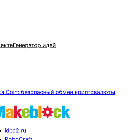
оекте
Генератор идей
talCoin: безопасный обмен криптовалюты
idea2.ru
RoboCraft