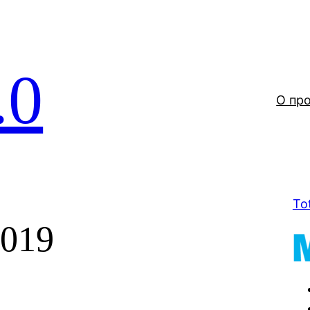
.0
О пр
To
2019