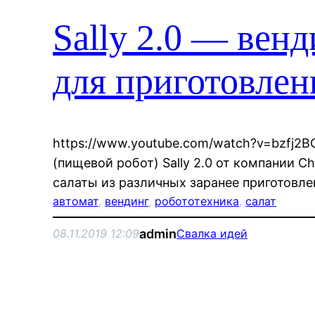
Sally 2.0 — вен
для приготовлен
https://www.youtube.com/watch?v=bzfj2
(пищевой робот) Sally 2.0 от компании C
салаты из различных заранее приготовле
автомат
, 
вендинг
, 
робототехника
, 
салат
admin
08.11.2019 12:09
Свалка идей