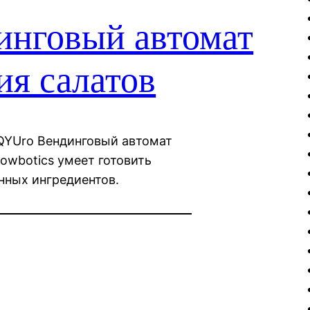
динговый автомат
ия салатов
BQYUro Вендинговый автомат
howbotics умеет готовить
нных ингредиентов.