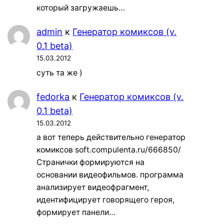
который загружаешь…
admin
к
Генератор комиксов (v.
0.1 beta)
15.03.2012
суть та же )
fedorka
к
Генератор комиксов (v.
0.1 beta)
15.03.2012
а вот теперь действительно генератор
комиксов soft.compulenta.ru/666850/
Странички формируются на
основании видеофильмов. программа
анализирует видеофрагмент,
идентифицирует говорящего героя,
формирует панели…