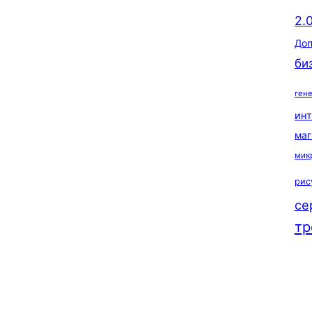
2.
Доп
би
ген
ин
маг
мик
рис
се
тр