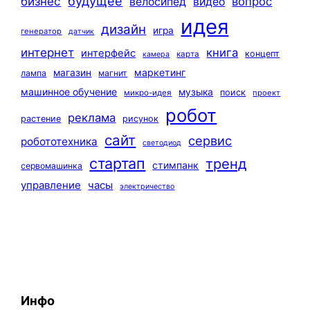
будущее
бизнес
вопрос
велосипед
видео
идея
дизайн
игра
генератор
датчик
интернет
книга
интерфейс
концепт
карта
камера
маркетинг
магазин
лампа
магнит
машинное обучение
музыка
поиск
микро-идея
проект
робот
реклама
растение
рисунок
сайт
сервис
робототехника
светодиод
стартап
тренд
стимпанк
сервомашинка
управление
часы
электричество
Инфо