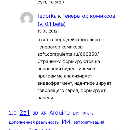
суть та же )
fedorka
к
Генератор комиксов
(v. 0.1 beta)
15.03.2012
а вот теперь действительно
генератор комиксов
soft.compulenta.ru/666850/
Странички формируются на
основании видеофильмов.
программа анализирует
видеофрагмент, идентифицирует
говорящего героя, формирует
панели…
2в1
Arduino
2.0
3D
AR
DIY
iPhone
ИИ
автоматизация
Дополненная реальность