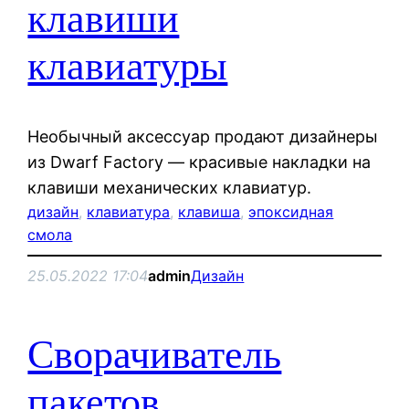
клавиши
клавиатуры
Необычный аксессуар продают дизайнеры
из Dwarf Factory — красивые накладки на
клавиши механических клавиатур.
дизайн
, 
клавиатура
, 
клавиша
, 
эпоксидная
смола
25.05.2022 17:04
admin
Дизайн
Сворачиватель
пакетов