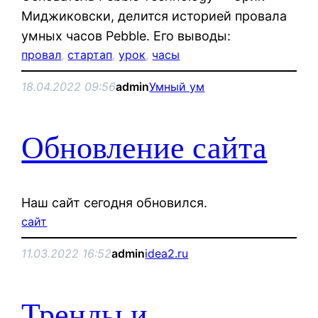
Миджиковски, делится историей провала
умных часов Pebble. Его выводы:
провал
, 
стартап
, 
урок
, 
часы
18.04.2022 09:56
admin
Умный ум
Обновление сайта
Наш сайт сегодня обновился.
сайт
11.03.2022 16:52
admin
idea2.ru
Тренды и