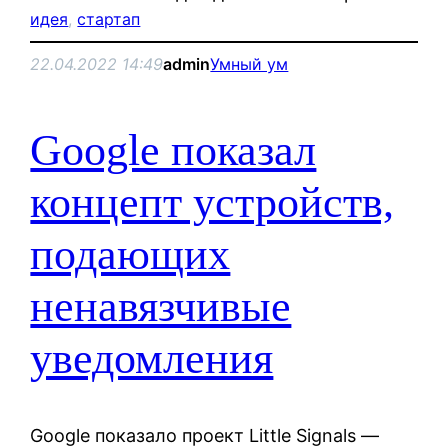
идея
, 
стартап
22.04.2022 14:49
admin
Умный ум
Google показал
концепт устройств,
подающих
ненавязчивые
уведомления
Google показало проект Little Signals —