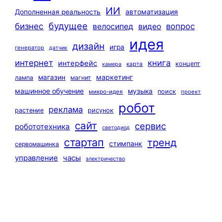
ИИ
автоматизация
Дополненная реальность
будущее
бизнес
вопрос
велосипед
видео
идея
дизайн
игра
генератор
датчик
интернет
книга
интерфейс
концепт
карта
камера
маркетинг
магазин
лампа
магнит
машинное обучение
музыка
поиск
микро-идея
проект
робот
реклама
растение
рисунок
сайт
сервис
робототехника
светодиод
стартап
тренд
стимпанк
сервомашинка
управление
часы
электричество