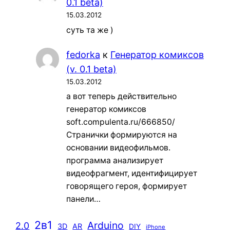
0.1 beta)
15.03.2012
суть та же )
fedorka
к
Генератор комиксов
(v. 0.1 beta)
15.03.2012
а вот теперь действительно
генератор комиксов
soft.compulenta.ru/666850/
Странички формируются на
основании видеофильмов.
программа анализирует
видеофрагмент, идентифицирует
говорящего героя, формирует
панели…
2в1
Arduino
2.0
3D
AR
DIY
iPhone