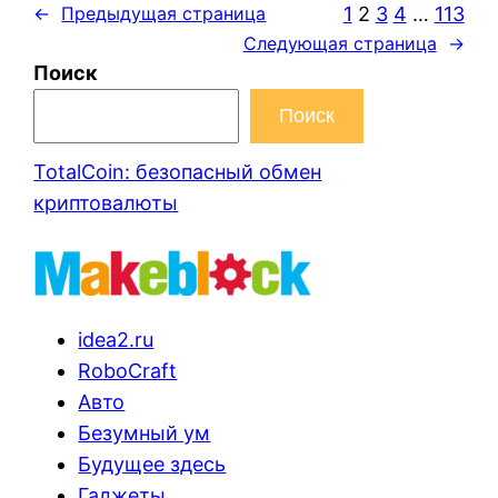
1
2
3
4
…
113
←
Предыдущая страница
Следующая страница
→
Поиск
Поиск
TotalCoin: безопасный обмен
криптовалюты
idea2.ru
RoboCraft
Авто
Безумный ум
Будущее здесь
Гаджеты