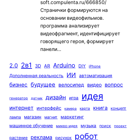
soft.compulenta.ru/666850/
Странички формируются на
основании видеофильмов.
программа анализирует
видеофрагмент, идентифицирует
говорящего героя, формирует
панели…
2в1
Arduino
2.0
3D
AR
DIY
iPhone
ИИ
автоматизация
Дополненная реальность
будущее
бизнес
вопрос
велосипед
видео
идея
дизайн
игра
генератор
датчик
интернет
книга
интерфейс
концепт
карта
камера
маркетинг
магазин
лампа
магнит
машинное обучение
музыка
поиск
микро-идея
проект
робот
реклама
растение
рисунок