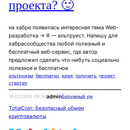
проекта? 🙂
на хабре появилась интересная тема Web-
разработка → Я — альтруист. Напишу для
хабрасообщества любой полезный и
бесплатный веб-сервис, где автор
предложил сделать что-нибуть социально
полезное и бесплатное
альтруизм
, 
бесплатно
, 
идея
, 
получить
, 
проект
, 
стартап
admin
16.07.2009 09:34
Безумный ум
TotalCoin: безопасный обмен
криптовалюты