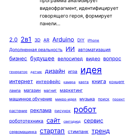
программа анализирует
видеофрагмент, идентифицирует
говорящего героя, формирует
панели…
2в1
Arduino
2.0
3D
AR
DIY
iPhone
ИИ
автоматизация
Дополненная реальность
будущее
бизнес
вопрос
велосипед
видео
идея
дизайн
игра
генератор
датчик
интернет
книга
интерфейс
концепт
карта
камера
маркетинг
магазин
лампа
магнит
машинное обучение
музыка
поиск
микро-идея
проект
робот
реклама
растение
рисунок
сайт
сервис
робототехника
светодиод
стартап
тренд
стимпанк
сервомашинка