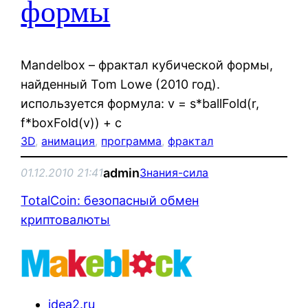
формы
Mandelbox – фрактал кубической формы,
найденный Tom Lowe (2010 год).
используется формула: v = s*ballFold(r,
f*boxFold(v)) + c
3D
, 
анимация
, 
программа
, 
фрактал
admin
01.12.2010 21:41
Знания-сила
TotalCoin: безопасный обмен
криптовалюты
idea2.ru