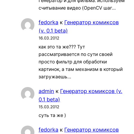
Генератор и для фильма. используем
считывание видео (OpenCV шаг…
fedorka
к
Генератор комиксов
(v. 0.1 beta)
16.03.2012
как это та же??? Тут
рассматривается по сути своей
просто фильтр для обработки
картинок, а там механизм в который
загружаешь…
admin
к
Генератор комиксов (v.
0.1 beta)
15.03.2012
суть та же )
fedorka
к
Генератор комиксов