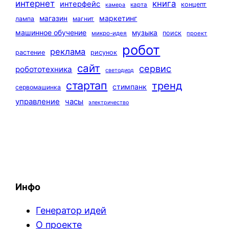
интернет
книга
интерфейс
концепт
карта
камера
маркетинг
магазин
лампа
магнит
машинное обучение
музыка
поиск
микро-идея
проект
робот
реклама
растение
рисунок
сайт
сервис
робототехника
светодиод
стартап
тренд
стимпанк
сервомашинка
управление
часы
электричество
Инфо
Генератор идей
О проекте