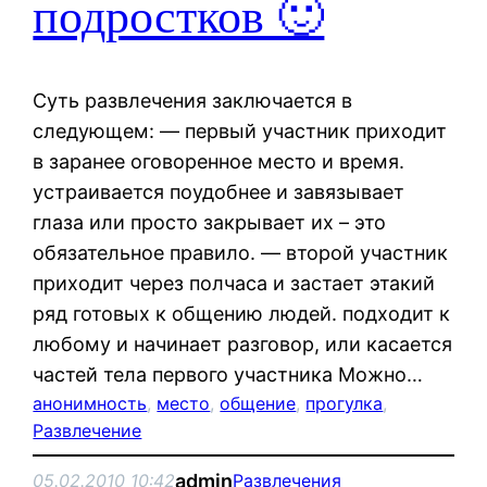
подростков 🙂
Суть развлечения заключается в
следующем: — первый участник приходит
в заранее оговоренное место и время.
устраивается поудобнее и завязывает
глаза или просто закрывает их – это
обязательное правило. — второй участник
приходит через полчаса и застает этакий
ряд готовых к общению людей. подходит к
любому и начинает разговор, или касается
частей тела первого участника Можно…
анонимность
, 
место
, 
общение
, 
прогулка
, 
Развлечение
admin
05.02.2010 10:42
Развлечения