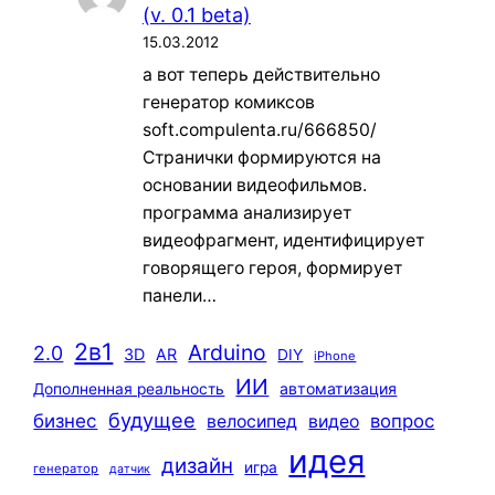
(v. 0.1 beta)
15.03.2012
а вот теперь действительно
генератор комиксов
soft.compulenta.ru/666850/
Странички формируются на
основании видеофильмов.
программа анализирует
видеофрагмент, идентифицирует
говорящего героя, формирует
панели…
2в1
Arduino
2.0
3D
AR
DIY
iPhone
ИИ
автоматизация
Дополненная реальность
будущее
бизнес
вопрос
велосипед
видео
идея
дизайн
игра
генератор
датчик