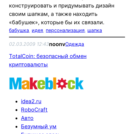
конструировать и придумывать дизайн
своим шапкам, а также находить
«бабушек», которые бы их связали.
бабушка
, 
идея
, 
персонализация
, 
шапка
noonv
02.03.2009 12:43
Одежда
TotalCoin: безопасный обмен
криптовалюты
idea2.ru
RoboCraft
Авто
Безумный ум