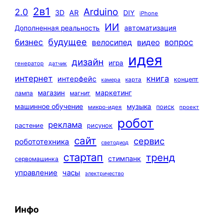
2в1
Arduino
2.0
3D
AR
DIY
iPhone
ИИ
автоматизация
Дополненная реальность
будущее
бизнес
вопрос
велосипед
видео
идея
дизайн
игра
генератор
датчик
интернет
книга
интерфейс
концепт
карта
камера
маркетинг
магазин
лампа
магнит
машинное обучение
музыка
поиск
микро-идея
проект
робот
реклама
растение
рисунок
сайт
сервис
робототехника
светодиод
стартап
тренд
стимпанк
сервомашинка
управление
часы
электричество
Инфо