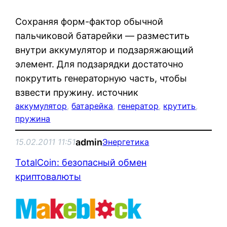
Сохраняя форм-фактор обычной
пальчиковой батарейки — разместить
внутри аккумулятор и подзаряжающий
элемент. Для подзарядки достаточно
покрутить генераторную часть, чтобы
взвести пружину. источник
аккумулятор
, 
батарейка
, 
генератор
, 
крутить
, 
пружина
admin
15.02.2011 11:51
Энергетика
TotalCoin: безопасный обмен
криптовалюты