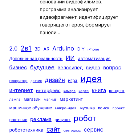
основании видеофильмов.
программа анализирует
видеофрагмент, идентифицирует
говорящего героя, формирует
панели…
2в1
Arduino
2.0
3D
AR
DIY
iPhone
ИИ
автоматизация
Дополненная реальность
будущее
бизнес
вопрос
велосипед
видео
идея
дизайн
игра
генератор
датчик
интернет
книга
интерфейс
концепт
карта
камера
маркетинг
магазин
лампа
магнит
машинное обучение
музыка
поиск
микро-идея
проект
робот
реклама
растение
рисунок
сайт
сервис
робототехника
светодиод