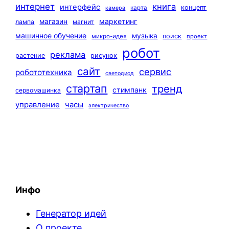
интернет
книга
интерфейс
концепт
карта
камера
маркетинг
магазин
лампа
магнит
машинное обучение
музыка
поиск
микро-идея
проект
робот
реклама
растение
рисунок
сайт
сервис
робототехника
светодиод
стартап
тренд
стимпанк
сервомашинка
управление
часы
электричество
Инфо
Генератор идей
О проекте