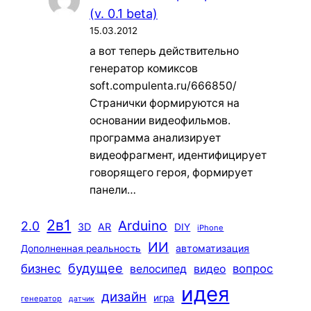
(v. 0.1 beta)
15.03.2012
а вот теперь действительно
генератор комиксов
soft.compulenta.ru/666850/
Странички формируются на
основании видеофильмов.
программа анализирует
видеофрагмент, идентифицирует
говорящего героя, формирует
панели…
2в1
Arduino
2.0
3D
AR
DIY
iPhone
ИИ
автоматизация
Дополненная реальность
будущее
бизнес
вопрос
велосипед
видео
идея
дизайн
игра
генератор
датчик