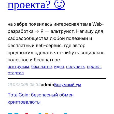
проекта? 🙂
на хабре появилась интересная тема Web-
разработка → Я — альтруист. Напишу для
хабрасообщества любой полезный и
бесплатный веб-сервис, где автор
предложил сделать что-нибуть социально
полезное и бесплатное
альтруизм
, 
бесплатно
, 
идея
, 
получить
, 
проект
, 
стартап
admin
16.07.2009 09:34
Безумный ум
TotalCoin: безопасный обмен
криптовалюты