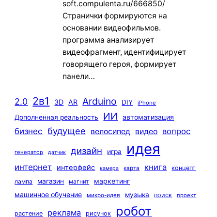
soft.compulenta.ru/666850/
Странички формируются на
основании видеофильмов.
программа анализирует
видеофрагмент, идентифицирует
говорящего героя, формирует
панели…
2в1
Arduino
2.0
3D
AR
DIY
iPhone
ИИ
автоматизация
Дополненная реальность
будущее
бизнес
вопрос
велосипед
видео
идея
дизайн
игра
генератор
датчик
интернет
книга
интерфейс
концепт
карта
камера
маркетинг
магазин
лампа
магнит
машинное обучение
музыка
поиск
микро-идея
проект
робот
реклама
растение
рисунок