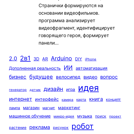
Странички формируются на
основании видеофильмов.
программа анализирует
видеофрагмент, идентифицирует
говорящего героя, формирует
панели…
2в1
Arduino
2.0
3D
AR
DIY
iPhone
ИИ
автоматизация
Дополненная реальность
будущее
бизнес
вопрос
велосипед
видео
идея
дизайн
игра
генератор
датчик
интернет
книга
интерфейс
концепт
карта
камера
маркетинг
магазин
лампа
магнит
машинное обучение
музыка
поиск
микро-идея
проект
робот
реклама
растение
рисунок