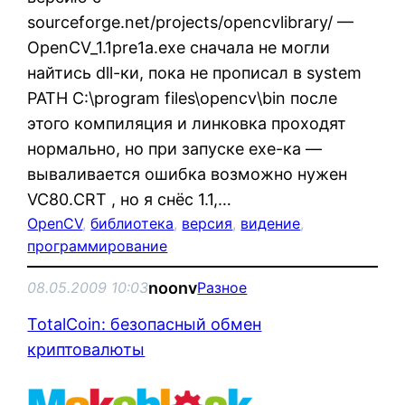
sourceforge.net/projects/opencvlibrary/ —
OpenCV_1.1pre1a.exe сначала не могли
найтись dll-ки, пока не прописал в system
PATH C:\program files\opencv\bin после
этого компиляция и линковка проходят
нормально, но при запуске exe-ка —
вываливается ошибка возможно нужен
VC80.CRT , но я снёс 1.1,…
OpenCV
, 
библиотека
, 
версия
, 
видение
, 
программирование
noonv
08.05.2009 10:03
Разное
TotalCoin: безопасный обмен
криптовалюты