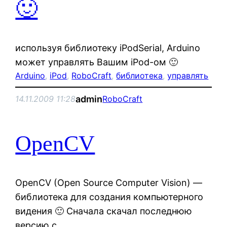
🙂
используя библиотеку iPodSerial, Arduino
может управлять Вашим iPod-ом 🙂
Arduino
, 
iPod
, 
RoboCraft
, 
библиотека
, 
управлять
admin
14.11.2009 11:28
RoboCraft
OpenCV
OpenCV (Open Source Computer Vision) —
библиотека для создания компьютерного
видения 🙂 Сначала скачал последнюю
версию с