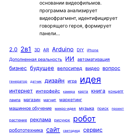
основании видеофильмов.
программа анализирует
видеофрагмент, идентифицирует
говорящего героя, формирует
панели…
2в1
Arduino
2.0
3D
AR
DIY
iPhone
ИИ
автоматизация
Дополненная реальность
будущее
бизнес
вопрос
велосипед
видео
идея
дизайн
игра
генератор
датчик
интернет
книга
интерфейс
концепт
карта
камера
маркетинг
магазин
лампа
магнит
машинное обучение
музыка
поиск
микро-идея
проект
робот
реклама
растение
рисунок
сайт
сервис
робототехника
светодиод