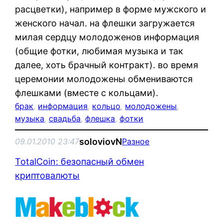
расцветки), например в форме мужского и
женского начал. на флешки загружается
милая сердцу молодоженов информация
(общие фотки, любимая музыка и так
далее, хоть брачный контракт). во время
церемонии молодожены обмениваются
флешками (вместе с кольцами).
брак
, 
информация
, 
кольцо
, 
молодожены
, 
музыка
, 
свадьба
, 
флешка
, 
фотки
soloviovN
09.01.2010 23:47
Разное
TotalCoin: безопасный обмен
криптовалюты